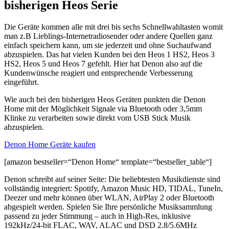
bisherigen Heos Serie
Die Geräte kommen alle mit drei bis sechs Schnellwahltasten womit
man z.B Lieblings-Internetradiosender oder andere Quellen ganz
einfach speichern kann, um sie jederzeit und ohne Suchaufwand
abzuspielen. Das hat vielen Kunden bei den Heos 1 HS2, Heos 3
HS2, Heos 5 und Heos 7 gefehlt. Hier hat Denon also auf die
Kundenwünsche reagiert und entsprechende Verbesserung
eingeführt.
Wie auch bei den bisherigen Heos Geräten punkten die Denon
Home mit der Möglichkeit Signale via Bluetooth oder 3,5mm
Klinke zu verarbeiten sowie direkt vom USB Stick Musik
abzuspielen.
Denon Home Geräte kaufen
[amazon bestseller=“Denon Home“ template=“bestseller_table“]
Denon schreibt auf seiner Seite: Die beliebtesten Musikdienste sind
vollständig integriert: Spotify, Amazon Music HD, TIDAL, TuneIn,
Deezer und mehr können über WLAN, AirPlay 2 oder Bluetooth
abgespielt werden. Spielen Sie Ihre persönliche Musiksammlung
passend zu jeder Stimmung – auch in High-Res, inklusive
192kHz/24-bit FLAC, WAV, ALAC und DSD 2.8/5.6MHz