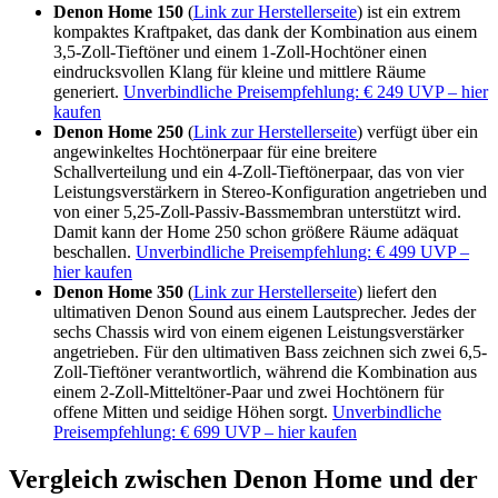
Denon Home 150
(
Link zur Herstellerseite
) ist ein extrem
kompaktes Kraftpaket, das dank der Kombination aus einem
3,5-Zoll-Tieftöner und einem 1-Zoll-Hochtöner einen
eindrucksvollen Klang für kleine und mittlere Räume
generiert.
Unverbindliche Preisempfehlung: € 249 UVP – hier
kaufen
Denon Home 250
(
Link zur Herstellerseite
) verfügt über ein
angewinkeltes Hochtönerpaar für eine breitere
Schallverteilung und ein 4-Zoll-Tieftönerpaar, das von vier
Leistungsverstärkern in Stereo-Konfiguration angetrieben und
von einer 5,25-Zoll-Passiv-Bassmembran unterstützt wird.
Damit kann der Home 250 schon größere Räume adäquat
beschallen.
Unverbindliche Preisempfehlung: € 499 UVP –
hier kaufen
Denon Home 350
(
Link zur Herstellerseite
) liefert den
ultimativen Denon Sound aus einem Lautsprecher. Jedes der
sechs Chassis wird von einem eigenen Leistungsverstärker
angetrieben. Für den ultimativen Bass zeichnen sich zwei 6,5-
Zoll-Tieftöner verantwortlich, während die Kombination aus
einem 2-Zoll-Mitteltöner-Paar und zwei Hochtönern für
offene Mitten und seidige Höhen sorgt.
Unverbindliche
Preisempfehlung: € 699 UVP – hier kaufen
Vergleich zwischen Denon Home und der