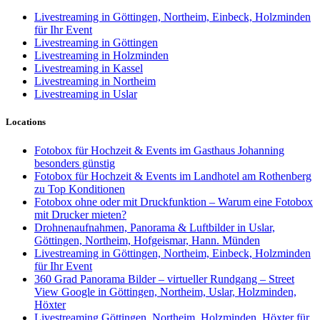
Livestreaming in Göttingen, Northeim, Einbeck, Holzminden
für Ihr Event
Livestreaming in Göttingen
Livestreaming in Holzminden
Livestreaming in Kassel
Livestreaming in Northeim
Livestreaming in Uslar
Locations
Fotobox für Hochzeit & Events im Gasthaus Johanning
besonders günstig
Fotobox für Hochzeit & Events im Landhotel am Rothenberg
zu Top Konditionen
Fotobox ohne oder mit Druckfunktion – Warum eine Fotobox
mit Drucker mieten?
Drohnenaufnahmen, Panorama & Luftbilder in Uslar,
Göttingen, Northeim, Hofgeismar, Hann. Münden
Livestreaming in Göttingen, Northeim, Einbeck, Holzminden
für Ihr Event
360 Grad Panorama Bilder – virtueller Rundgang – Street
View Google in Göttingen, Northeim, Uslar, Holzminden,
Höxter
Livestreaming Göttingen, Northeim, Holzminden, Höxter für