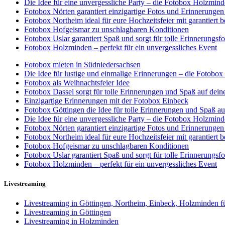
Die Idee für eine unvergessliche Party – die Fotobox Holzmin
Fotobox Nörten garantiert einzigartige Fotos und Erinnerungen
Fotobox Northeim ideal für eure Hochzeitsfeier mit garantiert
Fotobox Hofgeismar zu unschlagbaren Konditionen
Fotobox Uslar garantiert Spaß und sorgt für tolle Erinnerungsfo
Fotobox Holzminden – perfekt für ein unvergessliches Event
Fotobox mieten in Südniedersachsen
Die Idee für lustige und einmalige Erinnerungen – die Fotobo
Fotobox als Weihnachtsfeier Idee
Fotobox Dassel sorgt für tolle Erinnerungen und Spaß auf deine
Einzigartige Erinnerungen mit der Fotobox Einbeck
Fotobox Göttingen die Idee für tolle Erinnerungen und Spaß au
Die Idee für eine unvergessliche Party – die Fotobox Holzmin
Fotobox Nörten garantiert einzigartige Fotos und Erinnerungen
Fotobox Northeim ideal für eure Hochzeitsfeier mit garantiert
Fotobox Hofgeismar zu unschlagbaren Konditionen
Fotobox Uslar garantiert Spaß und sorgt für tolle Erinnerungsfo
Fotobox Holzminden – perfekt für ein unvergessliches Event
Livestreaming
Livestreaming in Göttingen, Northeim, Einbeck, Holzminden fü
Livestreaming in Göttingen
Livestreaming in Holzminden