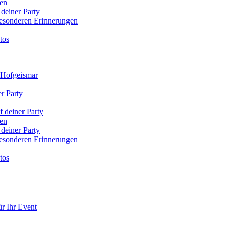
den
 deiner Party
 besonderen Erinnerungen
tos
x Hofgeismar
r Party
f deiner Party
den
 deiner Party
 besonderen Erinnerungen
tos
r Ihr Event