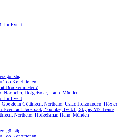
r Ihr Event
rs günstig
zu Top Konditionen
it Drucker mieten?
en, Northeim, Hofgeismar, Hann. Münden
r Ihr Event
w Google in Göttingen, Northeim, Uslar, Holzminden, Höxter
Ihr Event auf Facebook, Youtube, Twitch, Skype, MS Teams
ttingen, Northeim, Hofgeismar, Hann. Münden
rs günstig
zu Top Konditionen