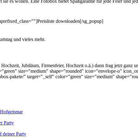
ie es wollen. Eine Fotobox bietet Spaßgarantie für jede Feier und jede
prefixed_class=""]Preisliste downloaden[/sg_popup]
ochzeit, Jubiläum, Firmenfeier, Hochzeit o.ä.) dann frag jetzt ganz unv
olor="green" size="medium" shape="rounded" icon="envelope-o" icon_o
/fotobox-pakete/" target="_self" color="green" size="medium" shape="
x Hofgeismar
r Party
f deiner Party