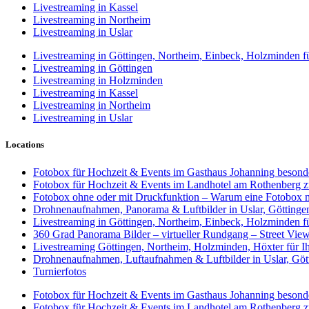
Livestreaming in Kassel
Livestreaming in Northeim
Livestreaming in Uslar
Livestreaming in Göttingen, Northeim, Einbeck, Holzminden fü
Livestreaming in Göttingen
Livestreaming in Holzminden
Livestreaming in Kassel
Livestreaming in Northeim
Livestreaming in Uslar
Locations
Fotobox für Hochzeit & Events im Gasthaus Johanning besonde
Fotobox für Hochzeit & Events im Landhotel am Rothenberg 
Fotobox ohne oder mit Druckfunktion – Warum eine Fotobox m
Drohnenaufnahmen, Panorama & Luftbilder in Uslar, Götting
Livestreaming in Göttingen, Northeim, Einbeck, Holzminden fü
360 Grad Panorama Bilder – virtueller Rundgang – Street Vie
Livestreaming Göttingen, Northeim, Holzminden, Höxter für 
Drohnenaufnahmen, Luftaufnahmen & Luftbilder in Uslar, Gö
Turnierfotos
Fotobox für Hochzeit & Events im Gasthaus Johanning besonde
Fotobox für Hochzeit & Events im Landhotel am Rothenberg 