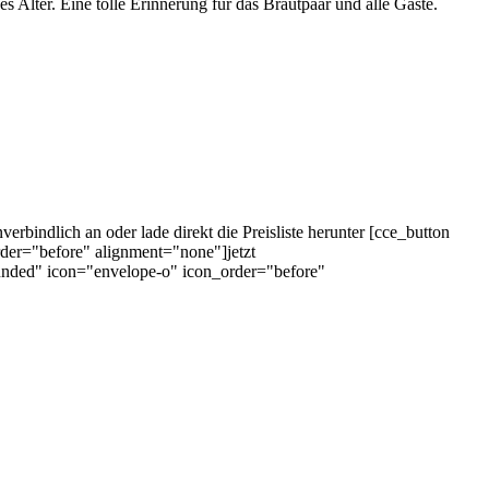
s Alter. Eine tolle Erinnerung für das Brautpaar und alle Gäste.
erbindlich an oder lade direkt die Preisliste herunter [cce_button
rder="before" alignment="none"]jetzt
rounded" icon="envelope-o" icon_order="before"