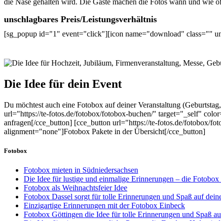
die Nase gehalten wird. Die Gäste machen die Fotos wann und wie oft s
unschlagbares Preis/Leistungsverhältnis
[sg_popup id="1" event="click"][icon name="download" class="" un
Die Idee für dein Event
Du möchtest auch eine Fotobox auf deiner Veranstaltung (Geburtstag, H
url="https://te-fotos.de/fotobox/fotobox-buchen/" target="_self" c
anfragen[/cce_button] [cce_button url="https://te-fotos.de/fotobox
alignment="none"]Fotobox Pakete in der Übersicht[/cce_button]
Fotobox
Fotobox mieten in Südniedersachsen
Die Idee für lustige und einmalige Erinnerungen – die Fotobo
Fotobox als Weihnachtsfeier Idee
Fotobox Dassel sorgt für tolle Erinnerungen und Spaß auf deine
Einzigartige Erinnerungen mit der Fotobox Einbeck
Fotobox Göttingen die Idee für tolle Erinnerungen und Spaß au