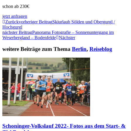
schon ab 230€
jetzt anfragen
Zurück
vorheriger Beitrag
Skiurlaub Sölden und Obergurgl /
Hochgurgl
nächster Beitrag
Panorama Fotografie – Sonnenuntergang im
Weserbergland – Bodenfelde
Nächster
weitere Beiträge zum Thema
Berlin
,
Reiseblog
Schoninger-Volkslauf 2022- Fotos aus dem Start- &