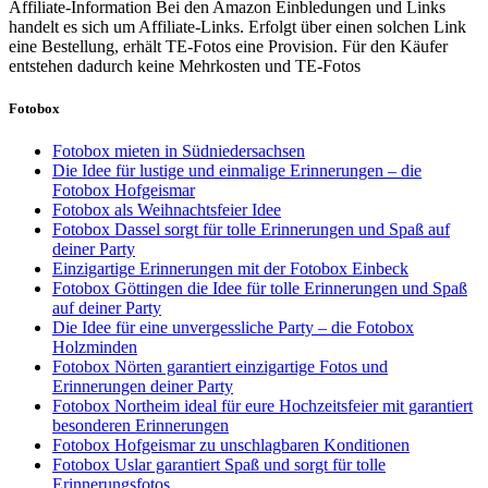
Affiliate-Information
Bei den Amazon Einbledungen und Links
handelt es sich um Affiliate-Links. Erfolgt über einen solchen Link
eine Bestellung, erhält TE-Fotos eine Provision. Für den Käufer
entstehen dadurch keine Mehrkosten und TE-Fotos
Fotobox
Fotobox mieten in Südniedersachsen
Die Idee für lustige und einmalige Erinnerungen – die
Fotobox Hofgeismar
Fotobox als Weihnachtsfeier Idee
Fotobox Dassel sorgt für tolle Erinnerungen und Spaß auf
deiner Party
Einzigartige Erinnerungen mit der Fotobox Einbeck
Fotobox Göttingen die Idee für tolle Erinnerungen und Spaß
auf deiner Party
Die Idee für eine unvergessliche Party – die Fotobox
Holzminden
Fotobox Nörten garantiert einzigartige Fotos und
Erinnerungen deiner Party
Fotobox Northeim ideal für eure Hochzeitsfeier mit garantiert
besonderen Erinnerungen
Fotobox Hofgeismar zu unschlagbaren Konditionen
Fotobox Uslar garantiert Spaß und sorgt für tolle
Erinnerungsfotos