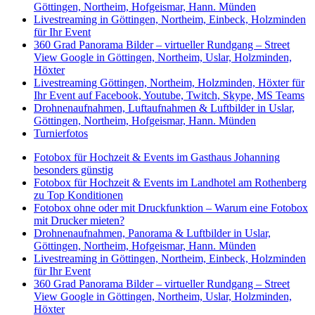
Göttingen, Northeim, Hofgeismar, Hann. Münden
Livestreaming in Göttingen, Northeim, Einbeck, Holzminden
für Ihr Event
360 Grad Panorama Bilder – virtueller Rundgang – Street
View Google in Göttingen, Northeim, Uslar, Holzminden,
Höxter
Livestreaming Göttingen, Northeim, Holzminden, Höxter für
Ihr Event auf Facebook, Youtube, Twitch, Skype, MS Teams
Drohnenaufnahmen, Luftaufnahmen & Luftbilder in Uslar,
Göttingen, Northeim, Hofgeismar, Hann. Münden
Turnierfotos
Fotobox für Hochzeit & Events im Gasthaus Johanning
besonders günstig
Fotobox für Hochzeit & Events im Landhotel am Rothenberg
zu Top Konditionen
Fotobox ohne oder mit Druckfunktion – Warum eine Fotobox
mit Drucker mieten?
Drohnenaufnahmen, Panorama & Luftbilder in Uslar,
Göttingen, Northeim, Hofgeismar, Hann. Münden
Livestreaming in Göttingen, Northeim, Einbeck, Holzminden
für Ihr Event
360 Grad Panorama Bilder – virtueller Rundgang – Street
View Google in Göttingen, Northeim, Uslar, Holzminden,
Höxter