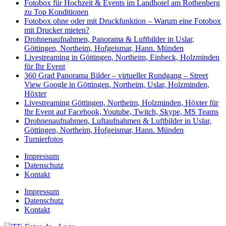
Fotobox für Hochzeit & Events im Landhotel am Rothenberg
zu Top Konditionen
Fotobox ohne oder mit Druckfunktion – Warum eine Fotobox
mit Drucker mieten?
Drohnenaufnahmen, Panorama & Luftbilder in Uslar,
Göttingen, Northeim, Hofgeismar, Hann. Münden
Livestreaming in Göttingen, Northeim, Einbeck, Holzminden
für Ihr Event
360 Grad Panorama Bilder – virtueller Rundgang – Street
View Google in Göttingen, Northeim, Uslar, Holzminden,
Höxter
Livestreaming Göttingen, Northeim, Holzminden, Höxter für
Ihr Event auf Facebook, Youtube, Twitch, Skype, MS Teams
Drohnenaufnahmen, Luftaufnahmen & Luftbilder in Uslar,
Göttingen, Northeim, Hofgeismar, Hann. Münden
Turnierfotos
Impressum
Datenschutz
Kontakt
Impressum
Datenschutz
Kontakt