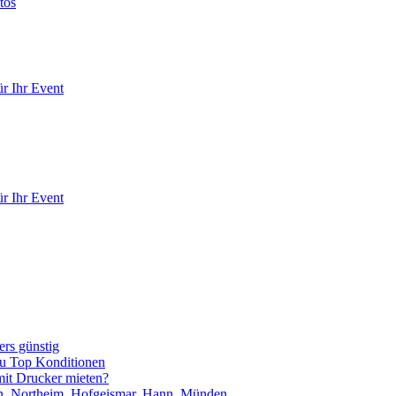
tos
r Ihr Event
r Ihr Event
rs günstig
zu Top Konditionen
it Drucker mieten?
en, Northeim, Hofgeismar, Hann. Münden