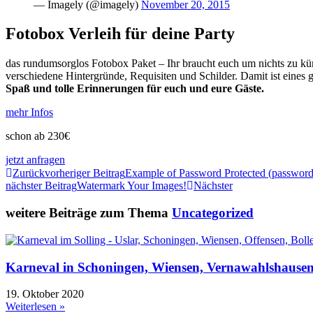
— Imagely (@imagely)
November 20, 2015
Fotobox Verleih für deine Party
das rundumsorglos Fotobox Paket – Ihr braucht euch um nichts zu kü
verschiedene Hintergründe, Requisiten und Schilder. Damit ist eines ga
Spaß und tolle Erinnerungen für euch und eure Gäste.
mehr Infos
schon ab 230€
jetzt anfragen
Zurück
vorheriger Beitrag
Example of Password Protected (password 
nächster Beitrag
Watermark Your Images!
Nächster
weitere Beiträge zum Thema
Uncategorized
Karneval in Schoningen, Wiensen, Vernawahlshause
19. Oktober 2020
Weiterlesen »