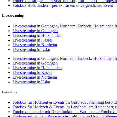
Fotobox Uslar garantiert Spaß und sorgt für tolle Erinnerungsfo
Fotobox Holzminden – perfekt für ein unvergessliches Event
Livestreaming
Livestreaming in Göttingen, Northeim, Einbeck, Holzminden fü
Livestreaming in Göttingen
Livestreaming in Holzminden
Livestreaming in Kassel
Livestreaming in Northeim
Livestreaming in Uslar
Livestreaming in Göttingen, Northeim, Einbeck, Holzminden fü
Livestreaming in Göttingen
Livestreaming in Holzminden
Livestreaming in Kassel
Livestreaming in Northeim
Livestreaming in Uslar
Locations
Fotobox für Hochzeit & Events im Gasthaus Johanning besonde
Fotobox für Hochzeit & Events im Landhotel am Rothenberg 
Fotobox ohne oder mit Druckfunktion – Warum eine Fotobox m
Drohnenaufnahmen, Panorama & Luftbilder in Uslar, Götting