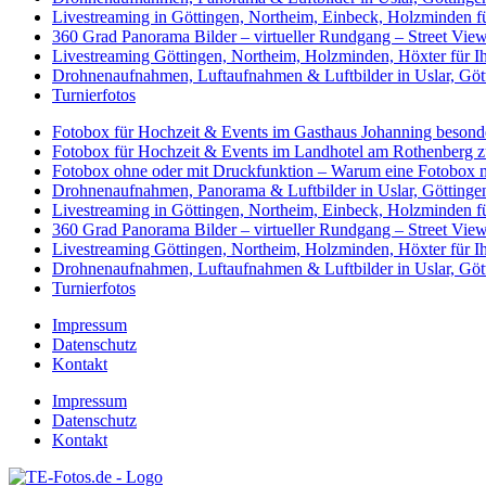
Livestreaming in Göttingen, Northeim, Einbeck, Holzminden fü
360 Grad Panorama Bilder – virtueller Rundgang – Street Vie
Livestreaming Göttingen, Northeim, Holzminden, Höxter für 
Drohnenaufnahmen, Luftaufnahmen & Luftbilder in Uslar, Gö
Turnierfotos
Fotobox für Hochzeit & Events im Gasthaus Johanning besonde
Fotobox für Hochzeit & Events im Landhotel am Rothenberg 
Fotobox ohne oder mit Druckfunktion – Warum eine Fotobox m
Drohnenaufnahmen, Panorama & Luftbilder in Uslar, Götting
Livestreaming in Göttingen, Northeim, Einbeck, Holzminden fü
360 Grad Panorama Bilder – virtueller Rundgang – Street Vie
Livestreaming Göttingen, Northeim, Holzminden, Höxter für 
Drohnenaufnahmen, Luftaufnahmen & Luftbilder in Uslar, Gö
Turnierfotos
Impressum
Datenschutz
Kontakt
Impressum
Datenschutz
Kontakt