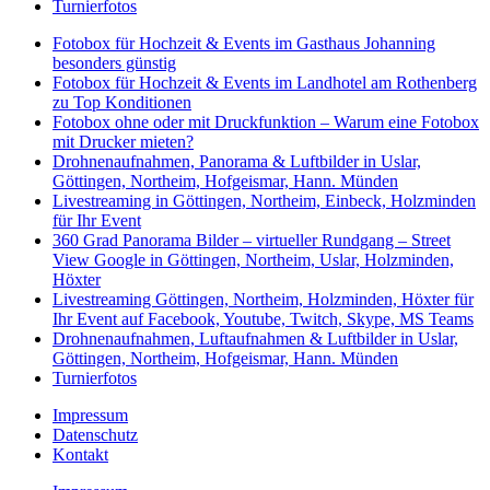
Turnierfotos
Fotobox für Hochzeit & Events im Gasthaus Johanning
besonders günstig
Fotobox für Hochzeit & Events im Landhotel am Rothenberg
zu Top Konditionen
Fotobox ohne oder mit Druckfunktion – Warum eine Fotobox
mit Drucker mieten?
Drohnenaufnahmen, Panorama & Luftbilder in Uslar,
Göttingen, Northeim, Hofgeismar, Hann. Münden
Livestreaming in Göttingen, Northeim, Einbeck, Holzminden
für Ihr Event
360 Grad Panorama Bilder – virtueller Rundgang – Street
View Google in Göttingen, Northeim, Uslar, Holzminden,
Höxter
Livestreaming Göttingen, Northeim, Holzminden, Höxter für
Ihr Event auf Facebook, Youtube, Twitch, Skype, MS Teams
Drohnenaufnahmen, Luftaufnahmen & Luftbilder in Uslar,
Göttingen, Northeim, Hofgeismar, Hann. Münden
Turnierfotos
Impressum
Datenschutz
Kontakt