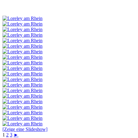
[Zeige eine Slideshow]
1
2
3
►