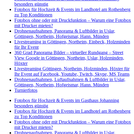
besonders günstig
Fotobox für Hochzeit & Events im Landhotel am Rothenberg
zu Top Konditionen
Fotobox ohne oder mit Druckfunktion – Warum eine Fotobox
mit Drucker mieten?
Drohnenaufnahmen, Panorama & Luftbilder in Uslar,
Göttingen, Northeim, Hofgeismar, Hann. Münden
Livestreaming in Göttingen, Northeim, Einbeck, Holzminden
für Ihr Event
360 Grad Panorama Bilder – virtueller Rundgang – Street
View Google in Göttingen, Northeim, Uslar, Holzminden,
Höxter
Livestreaming Göttingen, Northeim, Holzminden, Höxter für
Ihr Event auf Facebook, Youtube, Twitch, Skype, MS Teams
Drohnenaufnahmen, Luftaufnahmen & Luftbilder in Uslar,
Göttingen, Northeim, Hofgeismar, Hann. Münden
Turnierfotos
Fotobox für Hochzeit & Events im Gasthaus Johanning
besonders günstig
Fotobox für Hochzeit & Events im Landhotel am Rothenberg
zu Top Konditionen
Fotobox ohne oder mit Druckfunktion – Warum eine Fotobox
mit Drucker mieten?
Drohnenaufnahmen, Panorama & Luftbilder in Uslar,