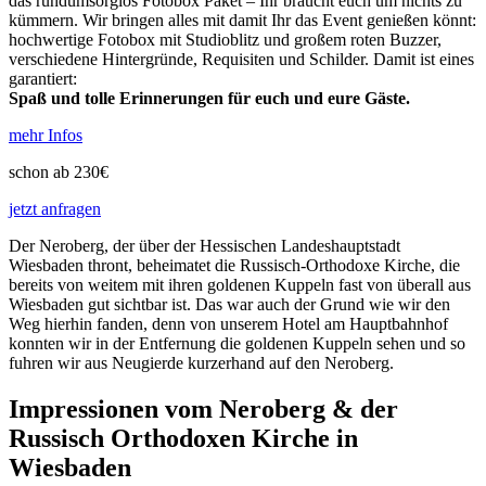
das rundumsorglos Fotobox Paket – Ihr braucht euch um nichts zu
kümmern. Wir bringen alles mit damit Ihr das Event genießen könnt:
hochwertige Fotobox mit Studioblitz und großem roten Buzzer,
verschiedene Hintergründe, Requisiten und Schilder. Damit ist eines
garantiert:
Spaß und tolle Erinnerungen für euch und eure Gäste.
mehr Infos
schon ab 230€
jetzt anfragen
Der Neroberg, der über der Hessischen Landeshauptstadt
Wiesbaden thront, beheimatet die Russisch-Orthodoxe Kirche, die
bereits von weitem mit ihren goldenen Kuppeln fast von überall aus
Wiesbaden gut sichtbar ist. Das war auch der Grund wie wir den
Weg hierhin fanden, denn von unserem Hotel am Hauptbahnhof
konnten wir in der Entfernung die goldenen Kuppeln sehen und so
fuhren wir aus Neugierde kurzerhand auf den Neroberg.
Impressionen vom Neroberg & der
Russisch Orthodoxen Kirche in
Wiesbaden