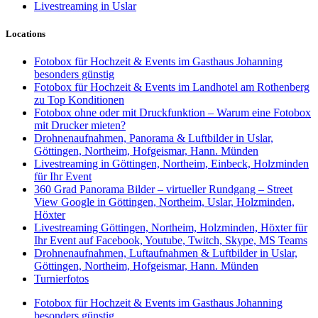
Livestreaming in Uslar
Locations
Fotobox für Hochzeit & Events im Gasthaus Johanning
besonders günstig
Fotobox für Hochzeit & Events im Landhotel am Rothenberg
zu Top Konditionen
Fotobox ohne oder mit Druckfunktion – Warum eine Fotobox
mit Drucker mieten?
Drohnenaufnahmen, Panorama & Luftbilder in Uslar,
Göttingen, Northeim, Hofgeismar, Hann. Münden
Livestreaming in Göttingen, Northeim, Einbeck, Holzminden
für Ihr Event
360 Grad Panorama Bilder – virtueller Rundgang – Street
View Google in Göttingen, Northeim, Uslar, Holzminden,
Höxter
Livestreaming Göttingen, Northeim, Holzminden, Höxter für
Ihr Event auf Facebook, Youtube, Twitch, Skype, MS Teams
Drohnenaufnahmen, Luftaufnahmen & Luftbilder in Uslar,
Göttingen, Northeim, Hofgeismar, Hann. Münden
Turnierfotos
Fotobox für Hochzeit & Events im Gasthaus Johanning
besonders günstig