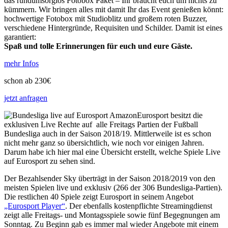
das rundumsorglos Fotobox Paket – Ihr braucht euch um nichts zu
kümmern. Wir bringen alles mit damit Ihr das Event genießen könnt:
hochwertige Fotobox mit Studioblitz und großem roten Buzzer,
verschiedene Hintergründe, Requisiten und Schilder. Damit ist eines
garantiert:
Spaß und tolle Erinnerungen für euch und eure Gäste.
mehr Infos
schon ab 230€
jetzt anfragen
Eurosport besitzt die
exklusiven Live Rechte auf alle Freitags Partien der Fußball
Bundesliga auch in der Saison 2018/19. Mittlerweile ist es schon
nicht mehr ganz so übersichtlich, wie noch vor einigen Jahren.
Darum habe ich hier mal eine Übersicht erstellt, welche Spiele Live
auf Eurosport zu sehen sind.
Der Bezahlsender Sky überträgt in der Saison 2018/2019 von den
meisten Spielen live und exklusiv (266 der 306 Bundesliga-Partien).
Die restlichen 40 Spiele zeigt Eurosport in seinem Angebot
„Eurosport Player“
. Der ebenfalls kostenpflichte Streamingdienst
zeigt alle Freitags- und Montagsspiele sowie fünf Begegnungen am
Sonntag. Zu Beginn gab es immer mal wieder Angebote mit einem