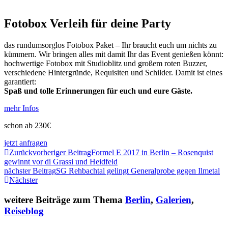
Fotobox Verleih für deine Party
das rundumsorglos Fotobox Paket – Ihr braucht euch um nichts zu
kümmern. Wir bringen alles mit damit Ihr das Event genießen könnt:
hochwertige Fotobox mit Studioblitz und großem roten Buzzer,
verschiedene Hintergründe, Requisiten und Schilder. Damit ist eines
garantiert:
Spaß und tolle Erinnerungen für euch und eure Gäste.
mehr Infos
schon ab 230€
jetzt anfragen
Zurück
vorheriger Beitrag
Formel E 2017 in Berlin – Rosenquist
gewinnt vor di Grassi und Heidfeld
nächster Beitrag
SG Rehbachtal gelingt Generalprobe gegen Ilmetal
Nächster
weitere Beiträge zum Thema
Berlin
,
Galerien
,
Reiseblog