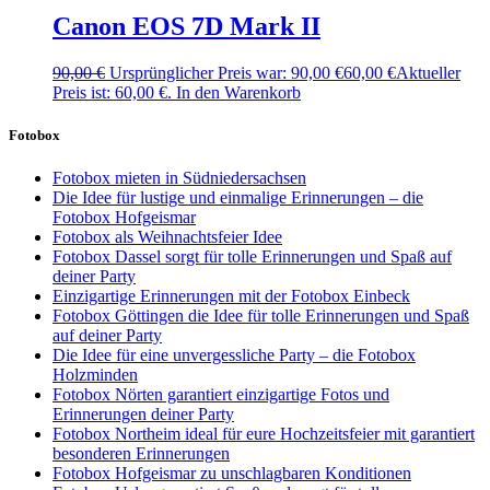
Canon EOS 7D Mark II
90,00
€
Ursprünglicher Preis war: 90,00 €
60,00
€
Aktueller
Preis ist: 60,00 €.
In den Warenkorb
Fotobox
Fotobox mieten in Südniedersachsen
Die Idee für lustige und einmalige Erinnerungen – die
Fotobox Hofgeismar
Fotobox als Weihnachtsfeier Idee
Fotobox Dassel sorgt für tolle Erinnerungen und Spaß auf
deiner Party
Einzigartige Erinnerungen mit der Fotobox Einbeck
Fotobox Göttingen die Idee für tolle Erinnerungen und Spaß
auf deiner Party
Die Idee für eine unvergessliche Party – die Fotobox
Holzminden
Fotobox Nörten garantiert einzigartige Fotos und
Erinnerungen deiner Party
Fotobox Northeim ideal für eure Hochzeitsfeier mit garantiert
besonderen Erinnerungen
Fotobox Hofgeismar zu unschlagbaren Konditionen