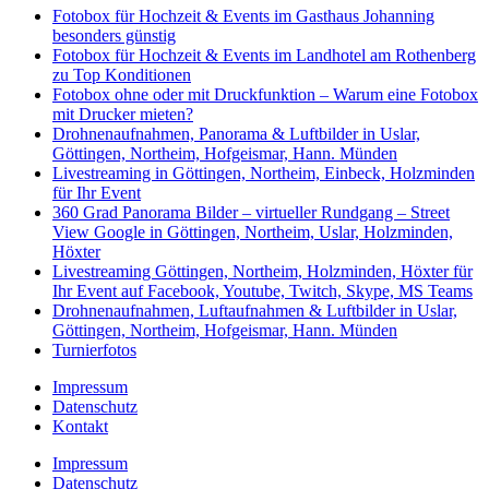
Fotobox für Hochzeit & Events im Gasthaus Johanning
besonders günstig
Fotobox für Hochzeit & Events im Landhotel am Rothenberg
zu Top Konditionen
Fotobox ohne oder mit Druckfunktion – Warum eine Fotobox
mit Drucker mieten?
Drohnenaufnahmen, Panorama & Luftbilder in Uslar,
Göttingen, Northeim, Hofgeismar, Hann. Münden
Livestreaming in Göttingen, Northeim, Einbeck, Holzminden
für Ihr Event
360 Grad Panorama Bilder – virtueller Rundgang – Street
View Google in Göttingen, Northeim, Uslar, Holzminden,
Höxter
Livestreaming Göttingen, Northeim, Holzminden, Höxter für
Ihr Event auf Facebook, Youtube, Twitch, Skype, MS Teams
Drohnenaufnahmen, Luftaufnahmen & Luftbilder in Uslar,
Göttingen, Northeim, Hofgeismar, Hann. Münden
Turnierfotos
Impressum
Datenschutz
Kontakt
Impressum
Datenschutz