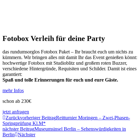
Fotobox Verleih für deine Party
das rundumsorglos Fotobox Paket – Ihr braucht euch um nichts zu
kümmern. Wir bringen alles mit damit Ihr das Event genießen könnt:
hochwertige Fotobox mit Studioblitz und großem roten Buzzer,
verschiedene Hintergründe, Requisiten und Schilder. Damit ist eines
garantiert:
Spaß und tolle Erinnerungen für euch und eure Gäste.
mehr Infos
schon ab 230€
jetzt anfragen
Zurück
vorheriger Beitrag
Reitturnier Moringen – Zwei-Phasen-
Springprüfung Kl.M*
nächster Beitrag
Museumsinsel Berlin – Sehenswürdigkeiten in
Berlin
Nächster