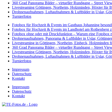
360 Grad Panorama Bilder – virtueller Rundgang – Street Vie
Livestreaming Göttingen, Northeim, Holzminden, Höxter für 
Drohnenaufnahmen, Luftaufnahmen & Luftbilder in Uslar, Gö
Turnierfotos
Fotobox für Hochzeit & Events im Gasthaus Johanning besonde
Fotobox für Hochzeit & Events im Landhotel am Rothenberg 
Fotobox ohne oder mit Druckfunktion – Warum eine Fotobox m
Drohnenaufnahmen, Panorama & Luftbilder in Uslar, Götting
Livestreaming in Göttingen, Northeim, Einbeck, Holzminden fü
360 Grad Panorama Bilder – virtueller Rundgang – Street Vie
Livestreaming Göttingen, Northeim, Holzminden, Höxter für 
Drohnenaufnahmen, Luftaufnahmen & Luftbilder in Uslar, Gö
Turnierfotos
Impressum
Datenschutz
Kontakt
Impressum
Datenschutz
Kontakt