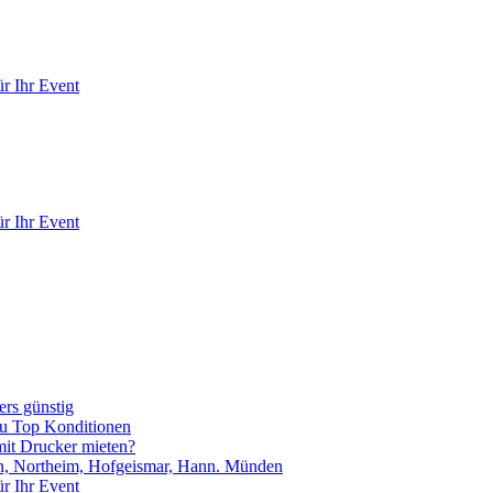
r Ihr Event
r Ihr Event
rs günstig
zu Top Konditionen
it Drucker mieten?
en, Northeim, Hofgeismar, Hann. Münden
r Ihr Event