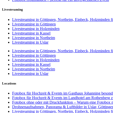
Livestreaming
Livestreaming in Göttingen, Northeim, Einbeck, Holzminden fü
Livestreaming in Göttingen
Livestreaming in Holzminden
Livestreaming in Kassel
Livestreaming in Northeim
Livestreaming in Uslar
Livestreaming in Göttingen, Northeim, Einbeck, Holzminden fü
Livestreaming in Göttingen
Livestreaming in Holzminden
Livestreaming in Kassel
Livestreaming in Northeim
Livestreaming in Uslar
Locations
Fotobox für Hochzeit & Events im Gasthaus Johanning besonde
Fotobox für Hochzeit & Events im Landhotel am Rothenberg 
Fotobox ohne oder mit Druckfunktion – Warum eine Fotobox m
Drohnenaufnahmen, Panorama & Luftbilder in Uslar, Götting
Livestreaming in Göttingen, Northeim, Einbeck, Holzminden fü