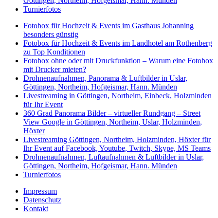
Göttingen, Northeim, Hofgeismar, Hann. Münden
Turnierfotos
Fotobox für Hochzeit & Events im Gasthaus Johanning
besonders günstig
Fotobox für Hochzeit & Events im Landhotel am Rothenberg
zu Top Konditionen
Fotobox ohne oder mit Druckfunktion – Warum eine Fotobox
mit Drucker mieten?
Drohnenaufnahmen, Panorama & Luftbilder in Uslar,
Göttingen, Northeim, Hofgeismar, Hann. Münden
Livestreaming in Göttingen, Northeim, Einbeck, Holzminden
für Ihr Event
360 Grad Panorama Bilder – virtueller Rundgang – Street
View Google in Göttingen, Northeim, Uslar, Holzminden,
Höxter
Livestreaming Göttingen, Northeim, Holzminden, Höxter für
Ihr Event auf Facebook, Youtube, Twitch, Skype, MS Teams
Drohnenaufnahmen, Luftaufnahmen & Luftbilder in Uslar,
Göttingen, Northeim, Hofgeismar, Hann. Münden
Turnierfotos
Impressum
Datenschutz
Kontakt