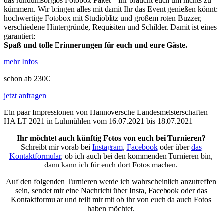
das rundumsorglos Fotobox Paket – Ihr braucht euch um nichts zu
kümmern. Wir bringen alles mit damit Ihr das Event genießen könnt:
hochwertige Fotobox mit Studioblitz und großem roten Buzzer,
verschiedene Hintergründe, Requisiten und Schilder. Damit ist eines
garantiert:
Spaß und tolle Erinnerungen für euch und eure Gäste.
mehr Infos
schon ab 230€
jetzt anfragen
Ein paar Impressionen von Hannoversche Landesmeisterschaften
HA LT 2021 in Luhmühlen vom 16.07.2021 bis 18.07.2021
Ihr möchtet auch künftig Fotos von euch bei Turnieren?
Schreibt mir vorab bei
Instagram
,
Facebook
oder über
das
Kontaktformular
, ob ich auch bei den kommenden Turnieren bin,
dann kann ich für euch dort Fotos machen.
Auf den folgenden Turnieren werde ich wahrscheinlich anzutreffen
sein, sendet mir eine Nachricht über Insta, Facebook oder das
Kontaktformular und teilt mir mit ob ihr von euch da auch Fotos
haben möchtet.